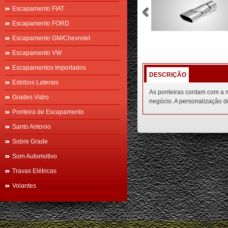
Escapamento FIAT
Escapamento FORD
Escapamento GM/Chevrolet
Escapamento VW
Escapamentos Importados
DESCRIÇÃO
Estribos Laterais
As ponteiras contam com a 
Grades Vidro
negócio. A personalização do
Ponteira de Escapamento
Santo Antonio
Sobre Grade
Som Automotivo
Travas Elétricas
Volantes