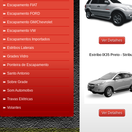
Escapamento FIAT
Escapamento FORD
Escapamento GM/Chevrolet
Escapamento VW
Escapamentos Importados
Ver Detalhes
Estribos Laterais
Estribo IX35 Preto - Strib
Grades Vidro
Ponteira de Escapamento
Santo Antonio
Sobre Grade
Som Automotivo
Travas Elétricas
Volantes
Ver Detalhes