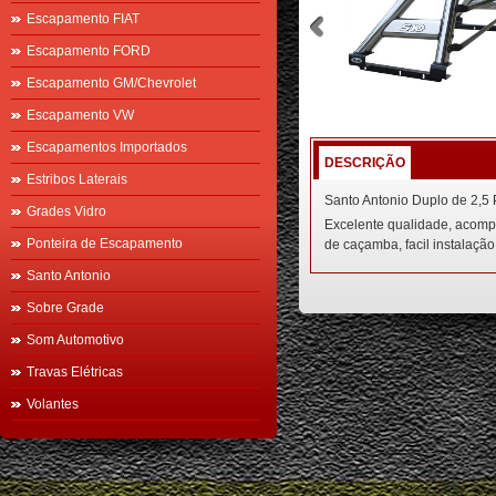
Escapamento FIAT
Escapamento FORD
Escapamento GM/Chevrolet
Escapamento VW
Escapamentos Importados
DESCRIÇÃO
Estribos Laterais
Santo Antonio Duplo de 2,5
Grades Vidro
Excelente qualidade, acompa
Ponteira de Escapamento
de caçamba, facil instalação
Santo Antonio
Sobre Grade
Som Automotivo
Travas Elétricas
Volantes