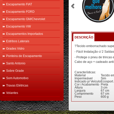
Escapamento FIAT
Escapamento FORD
Escapamento GM/Chevrolet
Escapamento VW
Escapamentos Importados
DESCRIÇÃO
Estribos Laterais
?Tecido emborrachado super 
Grades Vidro
- Fácil Instalação c/ 2 Saíd
Ponteira de Escapamento
- Protege o pneu de trincas 
Cabo de aço + cadeado anti-f
Santo Antonio
Sobre Grade
Características:
Material
Tecido e
Som Automotivo
Impermeável
Sim
Indicado p/ Veículo
Ecosport 
Cor / Acabamento
Preta
Travas Elétricas
Altura
3 cm
Largura
67 cm
Volantes
Comprimento
67 cm
Peso
600 g